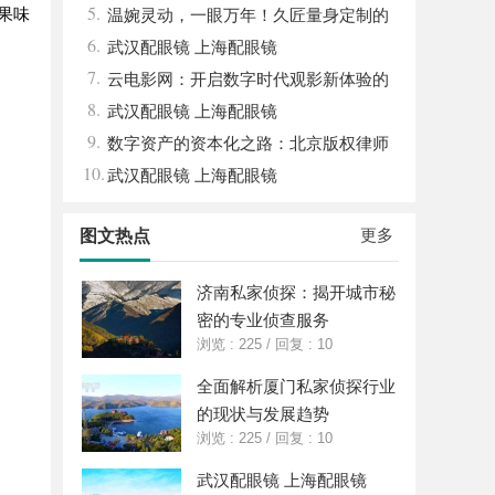
5.
果味
温婉灵动，一眼万年！久匠量身定制的
6.
眉眼唇，才是你整张脸的点睛之笔！淡颜系
武汉配眼镜 上海配眼镜
7.
女生的气质加分项
云电影网：开启数字时代观影新体验的
8.
创新平台
武汉配眼镜 上海配眼镜
9.
数字资产的资本化之路：北京版权律师
10.
如何让“IP”变“现金流”
武汉配眼镜 上海配眼镜
更多
图文热点
济南私家侦探：揭开城市秘
密的专业侦查服务
浏览 : 225
/
回复 : 10
全面解析厦门私家侦探行业
的现状与发展趋势
浏览 : 225
/
回复 : 10
武汉配眼镜 上海配眼镜