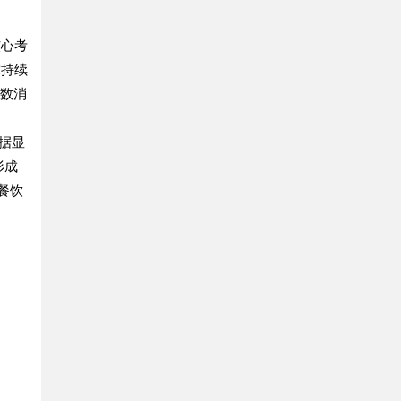
核心考
求持续
多数消
据显
形成
餐饮