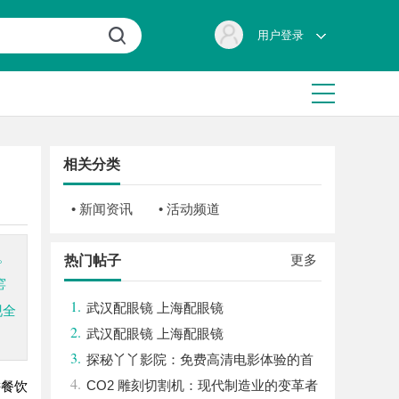
用户登录
相关分类
• 新闻资讯
• 活动频道
。
更多
热门帖子
窑
1.
武汉配眼镜 上海配眼镜
现全
2.
武汉配眼镜 上海配眼镜
3.
探秘丫丫影院：免费高清电影体验的首
4.
选平台
CO2 雕刻切割机：现代制造业的变革者
耕餐饮