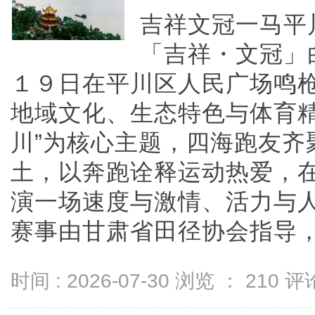
吉祥文冠一马平
「吉祥・文冠」
１９日在平川区人民广场鸣
地域文化、生态特色与体育精
川”为核心主题，四海跑友齐
土，以奔跑诠释运动热爱，
演一场速度与激情、活力与
赛事由甘肃省田径协会指导，白银
时间 : 2026-07-30 浏览 ：
210
评论